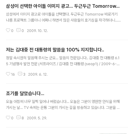
삼성이 선택한 아이돌 이미지 광고... 두근두근 Tomorrow...
글 내용
삼성에서 이미지 광고로 아이돌을 선택했다. 두근두근 Tomorrow 바로가기
나름 프로젝트 그룹이니 어쩌니 하면서 많은 사람들의 호기심을 자극하더니...
작곡은 ‘디바’, ‘미쳤어’, ‘토요일밤에’를 작곡한 “용감한 형제”가 작곡을 맡아 신
0
0
2009. 10. 12.
세대 취향에 딱 들어맞는 노래로 지어졌다. 하지만, 맴버 하나하나의 개성은 살
리지 못한듯... 그래도 나름 신경쓴 뮤직비디오라 그런지 꽤 괜찮은 퀄리티를 보
여준다. 그런데, 이런 이미지 광고가 정말 공익 캠페인 인가? 머 우찌되었든 공
저는 김대중 전 대통령의 말씀을 100% 지지합니다..
짜로 좋은 이미지와 노래를 듣는다는 것은 좋은 일이다. 노래 다운받기
글 내용
정말 속시원히 말씀해 주시는 군요... 말씀의 전문입니다.. 김대중 전 대통령 6.1
5 기념행사 발언 전문 (서프라이즈 / 김대중 전 대통령 (seop1) / 2009-6-12
11:11) 김대중 전 대통령 6.15 기념행사 발언 전문 (김대중 / 2009-06-11) ▲
16
3
2009. 6. 12.
김대중 전 대통령이 11일 오후 서울 여의도 63빌딩 국제회의장에서 김대중평
화센터 주최로 열린 6.15 남북공동선언 9주년 기념행사에서 '6·15로 돌아가
자!'(Let's Return to 6.15)의 주제로 특별강연을 하고 있다. 사진 : ⓒ 유성호
조기를 달았습니다...
/ 오마이뉴스 존경하는 선배 동료 여러분, 오늘 이 자리에 이렇게 많이 나와 주셔
글 내용
서 참으로 감사합니다. 6.15와 10.4 선언, 이것을 생각할 때 돌아가신 노무현
오늘 아침에 너무 일찍 일어나 버렸습니다... 오늘은 그분이 영원한 안식을 위해
대통령을 생각하지 않을..
가시는 날... TV 속에는 온통 그분의 가시는 길을 방송하고 있습니다. 그분을 위
해 제가 해줄 수 있는 것은 많이 없습니다. 아침해가 떠오르고 조기를 달았습니
0
8
2009. 5. 29.
다... 그것이 그분이 가시는 마지막 배웅이라 생각하고 달았습니다. 부디 평안한
안식을 취하시길...