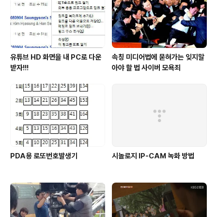
유튜브 HD 화면을 내 PC로 다운
속칭 미디어법에 묻혀가는 잊지말
받자!!!
아야 할 법 사이버 모욕죄
PDA용 로또번호발생기
시놀로지 IP-CAM 녹화 방법