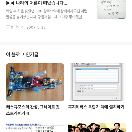
▶◀ 나라의 어른이 떠났습니다...
글 내용
퇴임 후 처음 찾았던 5.18 광주묘역에 참배하시구선 이런
말씀을 남기셨습니다. 강물처럼... 제가 가장 좋아했던... 그
래서 그나마 정치라는 것에 관심을 가지게 했던 나라의 큰
0
4
2009. 5. 23.
어른이 오늘 서거하셨습니다... 너무 가슴이 아픕니다. 왜
이 어른을 사지에 내몰게 했을까... 이런 나라가 너무 가슴
이 아픕니다...
이 블로그 인기글
레스큐포스의 완성, 그레이트 갓
후지제록스 복합기 맥에 설치하기
스트라이커!!!