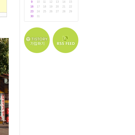
9
10
11
12
13
14
15
16
17
18
19
20
21
22
23
24
25
26
27
28
29
30
31