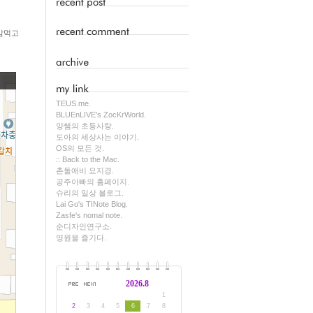
맘먹고
TEUS.me.
BLUEnLIVE's ZocKrWorld.
양쌤의 초등사랑.
도아의 세상사는 이야기.
OS의 모든 것.
:: Back to the Mac.
촌돌애비 요지경.
공주아빠의 홈페이지.
슈리의 일상 블로그.
Lai Go's TINote Blog.
Zasfe's nomal note.
순디자인연구소.
영원을 즐기다.
2026.8
1
2
3
4
5
6
7
8