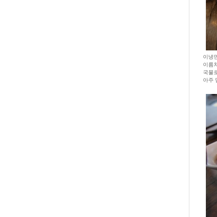
이냉면
이름처
국물로
아주 