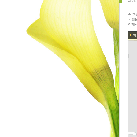
2009.
에 올라온 글
꼭 한
에 달린 댓글
사진을
이제서
보관함
지
크