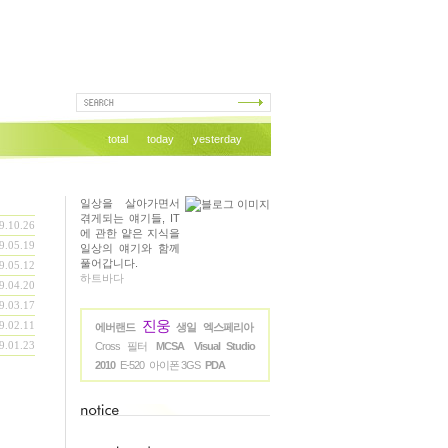
total
today
yesterday
일상을 살아가면서
겪게되는 얘기들, IT
9.10.26
에 관한 얕은 지식을
9.05.19
일상의 얘기와 함께
풀어갑니다.
9.05.12
하트바다
9.04.20
9.03.17
진웅
9.02.11
에버랜드
생일
엑스페리아
9.01.23
Cross 필터
MCSA
Visual Studio
2010
E-520
아이폰 3GS
PDA