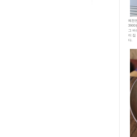
예전엔
390
그 바
이 집
다.