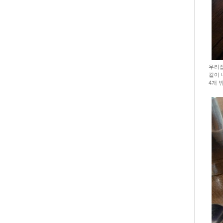
우리집
같이 
4개 