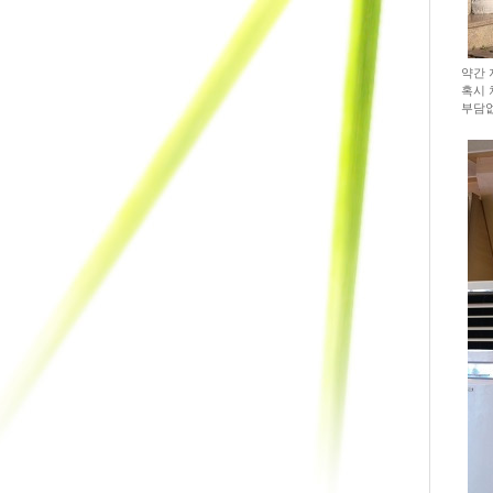
약간 
혹시 
부담없