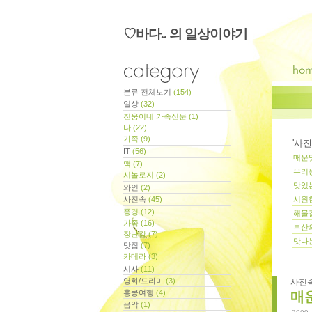
♡바다.. 의 일상이야기
분류 전체보기
(154)
일상
(32)
진웅이네 가족신문
(1)
나
(22)
가족
(9)
'
사진
IT
(56)
매운맛
맥
(7)
우리동
시놀로지
(2)
맛있는
와인
(2)
사진속
(45)
시원한
풍경
(12)
해물칼
가족
(16)
부산의
장난감
(7)
맛나
맛집
(7)
카메라
(3)
시사
(11)
영화/드라마
(3)
사진
지사항
홍콩여행
(4)
매운
음악
(1)