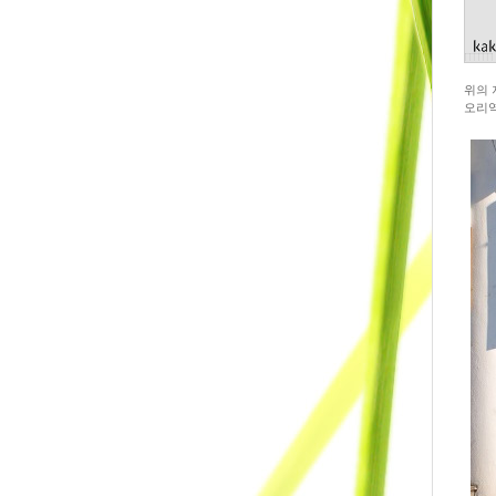
위의 
오리역