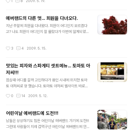
1
8
2009. 5. 19.
하게 외부간판을 찍지 못했다. 다음 기회에 이 포스팅을 업
데이트 하도록 해야 겠다. 간판을 찍어야 믿지 않겠는가!!! ^
^ 내부 전경... 안의 주방에 있는 분이 사장님이다... 이곳은
에버랜드의 다른 멋... 희원을 다녀오다.
엉터리라는 말 같지 않게 사장님이 직접 밀대로 밀고 계신
글 내용
다. 그래서 딱 보면 알겠지만 면이 완전 수제다. 기계로 미
지난 주말에 희원을 다녀왔다. 희원이 어디인지 모르겠다
는 것도 없이 순수하게 아저씨가 밀어서 접어서 썰어서 칼
고? 나도 희원이 어디인지 잘 몰랐다가 이번에 알게되었는
국수 면을 만들고 계셨다. 게다가 주문을 하면 그때 준비된
데~ 거기는 바로 호암미술관 이었다. 희원은 우리나라의
반죽으로 치대기 때문에 시간도 좀 걸린다. 요즘 같이 빨리
전통정원을 나타내며 에버랜드의 뒷쪽 호암미술관으로 향
작성시간
3
4
2009. 5. 15.
빨리 ..
하는 곳이 희원이었다. 간만에 찍어본 우리 아들놈과의 사
진~ 희원의 입구다 희원은 생각보다 많은 꽃들이 즐비하게
있다. 그래서 꽃들을 참 많이 찍었다. 물론 좋은 장면을 많
맛있는 피자와 스파게티 셋트메뉴... 토마토 아
이 못찍기는 했다. 봄에 보는 적단풍~ 참 신기했다. 쬐그만
저씨!!!
폭포!! ㅋㅋ 그냥 사진에 한번 담고 싶었다. 이꽃의 이름은
글 내용
무얼까 너무 신기했던... 호암미술관에서 보고 나오는데 태
점심때 어디를 갈까 고민하다가 용인 시내에 위치한 토마
연하게 앞마당에서 뛰어놀던 공작새 한마리~ 공작새가 깃
토 아저씨로 향 했습니다. 토마토 아저씨 웹사이트 바로가
털을 활짝 핀 모습을 우리에게 보여주지 못해서 살짝 안타
기 토마토 아저씨 용인 직영점 항상 좋아라 하는 매장이지
작성시간
0
14
2009. 5. 12.
까웠다는... 동상 밑에서 진웅이의 ..
만 이번에는 좀 제대로 포스팅 해보고 싶다는 생각에 먼저
사진기 부터 팍팍 찍고자 노력했습니다. 노력이 가상했는
지 생각보다 이쁘게 나왔습니다... 아 즐거워라~!!! ^^ 매장
어린이날 에버랜드에 도전!!!
안 전경입니다. 여기가 토마토 아저씨 본점인데 생각보다
글 내용
남들은 상상하기도 힘든 어린이날 에버랜드 가기에 도전!!!
는 좀 작고 아담한 장소이나 사람은 꽤나 많은 편입니다. 매
그런데 사람들이 지레 겁먹구선 어린이날 에버랜드에 안가
장 안 인테리어 입니다. 매장 안 그림들 이뻐보이죠? 진웅
서 그런지 생각보다 사람이 많지 않은 편이었다. 게다가 우