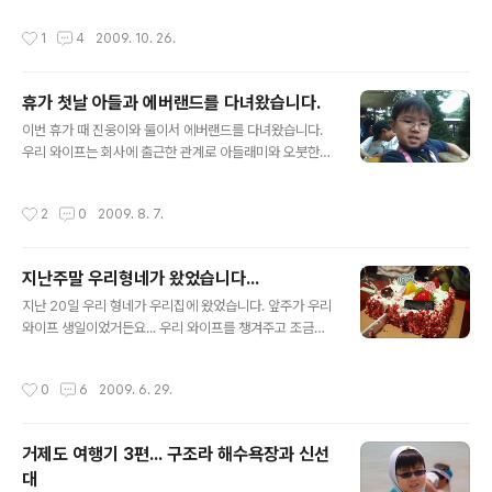
시면 위치정보를 확인하실 수 있습니다. 위의 지도를 보아
작성시간
1
4
2009. 10. 26.
서 알겠지만 탐앤탐스 옆에 위치해 있다. 오리역 3번 출구
를 나오면 바로 보인다. 약간 지하에 있다. 혹시 차를 가지
고 왔다면 이 건물 뒷편에 주차장이 있고 그 주차장을 통한
휴가 첫날 아들과 에버랜드를 다녀왔습니다.
문도 있으니 차를 가진 사람들도 부담없이 갈 수 있다. 예전
글 내용
엔 가격이 더 착했더랬다. 3900원 이었던 가격이 그나마
이번 휴가 때 진웅이와 둘이서 에버랜드를 다녀왔습니다.
4500원으로 인상되었다는 거... 그 바로 밑에 보이는 육수
우리 와이프는 회사에 출근한 관계로 아들래미와 오붓한
통에서 육수를 따라 먹으면 된다. 이 집 육수는 약간 매콤한
(잉?) 하루였지요~ 사파리 들어가기 전에 나름 확인샷입니
맛이 감도는 맛이고 육수 자체가 아주 진해서 나는 갈때마
다~ 따로 카메라를 들고 가지는 않았답니다. 아무래도 진
작성시간
2
0
2009. 8. 7.
다 꼭 두 컵씩 ..
웅이가 중간에 분명히 잘꺼라고 생각했기 때문이겠죠... 뒤
로 보이는 것이 사파리 내부입니다. 중간중간에 찍는거는
정말 하나도 안나왔더군요... 아무래도 폰카는 잘 못 찍겠더
지난주말 우리형네가 왔었습니다...
군요... 나름 건진 사진... 이때 쯤이 거의 진웅이의 마지막
글 내용
모습입니다. 이솝에서 케릭터와 함께 찍었지요... 이러구선
지난 20일 우리 형네가 우리집에 왔었습니다. 앞주가 우리
이솝에서 롤러코스터 타겠다고 기다리다가 바로 취침.. ^^
와이프 생일이었거든요... 우리 와이프를 챙겨주고 조금씩
그래도 나름 섬머스플래쉬라고 물놀이도 하고 진웅이가 아
가까워지는 모습에 다시한번 가족의 힘을 새삼느끼게 된답
주 좋아라 했답니다~
니다. 다시한번 우리 와이프 생일 무지하게 축하해!!!^^
작성시간
0
6
2009. 6. 29.
거제도 여행기 3편... 구조라 해수욕장과 신선
대
글 내용