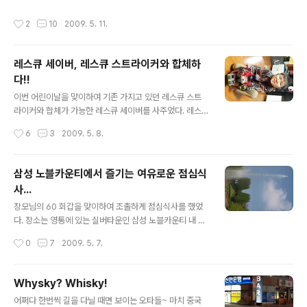
이가 뭘 먹을지를 고르고 있습니다.. (정말? ㅋㅋ) 같이 갔
리는 이번에 연간회원권을 끊은 관계로 그렇게 많은 부담
던 회사 동료 또 같이 갔던 와이프 친한 동생~ 우리 와이
작성시간
2
10
2009. 5. 11.
없이 자연스럽게 에버랜드에 도착!! 처음에는 그냥 사람구
프... 뭘 먹을지를 생각 중입니다. 생각하다가 결국 선택한
경 비슷하게 진웅이랑 가볍게 놀 생각을 하고 갔다가 놀이
것은 36,000원 짜..
기구는 거의 다 타구선 왔다. 들어가는 입구에서 진웅이의
레스큐 세이버, 레스큐 스트라이커와 합체하
한컷!! 정말 간만에 이 리프트 타구선 내려갔다. 평소에는
다!!
정말 사람이 많았었는데 이번에 가보니 올라오는 사람은
글 내용
정말 많았으나 내려가는 사람은 그다지 많지 않았다는... 공
이번 어린이날을 맞이하여 기존 가지고 있던 레스큐 스트
룡 보구선 진웅이가 너무 좋아하길래 한컷!! 절대 진웅이가
라이커와 합체가 가능한 레스큐 세이버를 사주었다. 레스
작은게 아니라 공룡 모형이 엄청 컸다~ 간만에 타본 회전
큐포스 시리즈를 잘 모르는 분이 있으시다면 공식 홈피를
작성시간
6
3
2009. 5. 8.
목마... 어른들이 이걸 왜 탈까 ..
방문하시길... 레스큐포스 바로가기 레스큐포스는 아무래
도 실사 드라마이다 보니 그래도 많은 합체 시리즈가 나오
지는 않기를 바랬다. 그런데 왠걸... 역시나 방영한 방송분
삼성 노블카운티에서 즐기는 여유로운 점심식
과 완전히 동일한 비히클 시리즈가 출시되기 시작했다. 일
사...
단 레스큐 스트라이커라는 기본 비히클이 출시되었고... 이
글 내용
후 이번에 구입한 레스큐 세이버가 출시가 되었다. 미리 짜
장모님의 60 회갑을 맞이하여 조촐하게 점심식사를 했었
놓은 각본처럼 이놈들은 완벽하게 합체가 되어 또한번 우
다. 장소는 영통에 있는 실버타운인 삼성 노블카운티 내 노
리 진웅이를 놀라게 했으니... 바로 요런 모습으로 공개가
블 차이나... 지도를 클릭하시면 위치정보를 확인하실 수 있
작성시간
0
7
2009. 5. 7.
된다. 합체한 로봇의 이름도 있다. 이름하야 레스큐 맥스!!
습니다. 간단히 점심을 먹고 얘기를 하기 위해 찾아간 곳은
각자 다른 탈 것들이 결합해서 드라마에..
뜻밖에 너무 아늑하고 좋은 곳 이었다. 와이프와 어머님..
가끔씩 보면 정말 닮았다는 생각이 많이 든다~ 진웅이가
Whysky? Whisky!
어머님께 아양떠는 시간~ 진웅이가 가끔씩 떠는 그 재롱때
글 내용
어쩌다 한번씩 길을 다닐 때면 보이는 오타들~ 마치 중국
문에 어머님 아버님이 항상 즐거워 하시는 모습... 참 보기