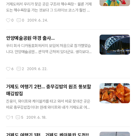
거제도에서 우리가 찾은 곳은 구조라 해수욕장~ 물론 거제
도는 해수욕장을 가는 것보다 그 드라이브 코스가 훨씬 멋
있다. 그러나 내가 운전을 했던 관계로 사진을 찍지는 못했
작성시간
0
0
2009. 6. 24.
다. 그래도 눈안에 그 멋진 경치를 담아두고 구조라 해수욕
장으로 향했다. 도착한 구조라 해수욕장은 너무나도 깨끗
한 물이었다. 그리고 나름 이 촌구석에 있는 해수욕장인데
안양예술공원 야경 출사...
도 외국인들의 발길이 끊이지 않고 오고 있었다. 신나게 노
글 내용
우리 회사 디카동호회에서의 모임에 처음으로 참가했었습
는 우리 진웅이~ 아주아주 신이 났어요~ 와이프.... 햇살도
니다. 안양예술공원... 관악역 근처에 있더군요. 생각보다
나름 뜨거워서 양산을 쓰고 있는 포스가 멋졌다~ ^^ 그리
가는 시간이 좀 걸려서 그렇지 끝내주는 야경이 많았답니
고 다음으로 갔던 곳은 신선대라는 곳이었다. 도착하자 마
다. 카메라에 다 담지 못해서 아쉽기는 했지만요.. 지도를
자 진웅이랑 와이프랑 한 컷!!! 정말 날이 약간 흐릿한 것이
작성시간
6
2
2009. 6. 22.
클릭하시면 위치정보를 확인하실 수 있습니다. 석수IC에서
너무나 안타까울 만큼 멋진 풍광이었다!!! 눈이 담는 것이
나와서 1번국도를 타고 내려가시다보면 있습니다. 주차장
너무나 안타까울 만큼 멋..
앞에 있는 관리사무소인 듯한 관리 타워입니다. 마침 어둠
거제도 여행기 2편... 충무김밥의 원조 뚱보할
이 드리워진 관계로 하늘의 파란 배경과 어울린듯 하네요..
매김밥집
첫번째 다리에서 10초 정도를 두고 찍은 사진입니다. 원래
글 내용
는 빨간 불빛따라 움직이는 자전거의 행렬을 찍고자 했는
진웅이, 와이프와 케이블카를 타고 와서 바로 찾아간 곳은
데 빨간 불빛이 좀 희안하게 나와버렸네요~ 두번째 다리에
바로 충무김밥집이다!! 원래 와이프와 내가 거제도로 여행
서... 조금은 평범한 듯... 그러나 실제로는 생각보다 광원이
가자고 한 가장 큰 이유 중의 하나가 바로 이 충무김밥을 먹
작성시간
1
5
2009. 6. 18.
많이 없어서 20초를 두었으나 ..
기 위해서 이다!!! 지도를 클릭하시면 위치정보를 확인하실
수 있습니다. 위치는 통영 여객선터미널에서 거제도 가는
해안길 따라 가면 보인다. 충무김밥은 뭐니뭐니해도 오징
거제도 여행기 1편... 거제도 케이블카 도전!!