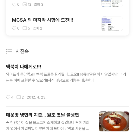
0
12
조회
3
MCSA 의 마지막 시험에 도전!!!
0
6
조회
2
사진속
분류 전체보기
주요 글 목록
맥북이 나에게로!!!
글 내용
와이프가 큰맘먹고!! 맥북 프로를 질러줬다...오오!! 땡큐!!!말은 하지 않았지만 그 기
분을 어찌 표현할 수 있으랴!!사진 몇장으로 기쁨을 대신한다
작성시간
4
2
2012. 4. 23.
매운맛 냉면의 지존... 원조 옛날 불냉면
글 내용
꼭 한번은 이 집을 블로그에 소개하고 싶었으나 딱히 기회
가 없어서 차일피일 미루던 차에 드디어 맘먹고 사진을 찍
는데 성공!!! 이제서야 리뷰를 하게 되었다. 지도를 클릭하