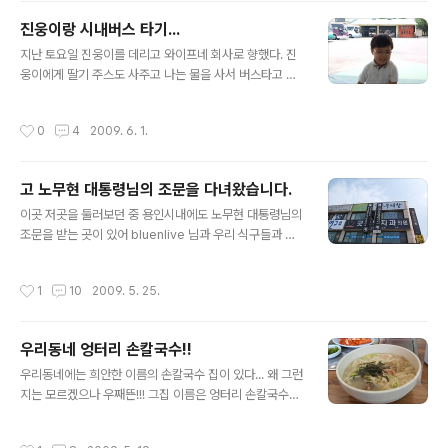
소심쟁이 진웅이... 옷은 거의 젖지 않았으나 진웅이는 너무
진웅이랑 시내버스 타기...
즐거운듯... 그냥 이렇게 분수 주위를 돌아도 기분이 좋은
글 내용
모양이었다. 그래도 머리카락은 조금 젖었다는.... 맑은날
지난 토요일 진웅이를 데리고 와이프네 회사로 향했다. 진
아울렛에서~
웅이에게 딸기 주스도 사주고 나는 물을 사서 버스타고 출
발!!! 참고로 우리집은 시골이라 버스타고 터미널 나와서 다
른 버스를 갈아타고 가는 곳이다. 터미널에서 진웅이랑 버
작성시간
0
4
2009. 6. 1.
스를 기다리며 한컷!!! 진웅이가 정말 즐거워 하더군... 가끔
은 아들이랑 가는 즐거운 짧은 여행길... 다음에는 한번 진
웅이랑 시외버스를 타고 여행을 하고싶은걸...
고 노무현 대통령님의 조문을 다녀왔습니다.
글 내용
이곳 저곳을 둘러보던 중 용인시내에도 노무현 대통령님의
조문을 받는 곳이 있어 bluenlive 님과 우리 식구들과 함
께 조문을 다녀왔습니다. 일단 위치는 아래와 같습니다. 지
도를 클릭하시면 위치정보를 확인하실 수 있습니다. 용인
작성시간
1
10
2009. 5. 25.
시내에서 골드빌 사우나 방면으로 죽 내려가시면 3층 건물
에 있습니다. 맑은 하늘 아래 보이는 현수막이 조금 초라해
보입니다. 입구에 있는 분향소 안내문 입니다. 막상 분향소
우리동네 엉터리 손칼국수!!
에서 절을 올리는데 눈물이 핑 도는 군요... 전 국민이 이렇
글 내용
게 슬퍼하는 것을 아실지... 부디 평안히 잠드시길...
우리동네에는 희안한 이름의 손칼국수 집이 있다... 왜 그런
지는 모르겠으나 우째뜬!!! 그집 이름은 엉터리 손칼국수이
다... 지도를 클릭하시면 위치정보를 확인하실 수 있습니다.
크게 보기 내가 먹으러 가던 때는 비가 오던 날이라 부득이
작성시간