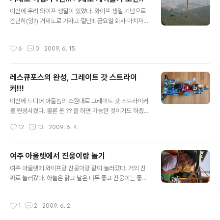
어 무침이다. 무침에는 보듯이 어묵도 같이 들어있다. 무지
글 내용
이번에 우리 와이프 생일이 있었다. 와이프 생일 기념으로
하게 매울것 같으나 실제로 그렇게 매운편은 아니고 아주
간단히(잉?) 거제도로 가자고 결단!!! 금요일 회사 마치자
맛깔스럽다. 게다가 오징어의 크기도 꽤나 큼직큼직하게
마자 바로 내려갔다. 저녁 12시에 도착하자마자 거의 바로
썰어있다. 또 좋은 점은 이 오징어무침과 석박지는 무한 리
잠!! 아침에 일어나서 진웅이와 아침 산책을 잠시 갔다. 뒤
필이 가능하단 점이다. 그래도 물론 조금 매운편이긴 하기
작성시간
6
0
2009. 6. 15.
로 보이는 거제대교~ 거제대교 바로 밑에 쯤에 있는 조그
때문에 무한하게 먹기는 좀 힘들겠지만 ^^ 우리가 시킨 것
만 팬션이었는데 가격도 저렴하니 괜찮았다. 간단히 아침
은 3인분이다. 김과 같이 말려 있..
을 먹고 바로 새로생긴 거제의 명소 케이블카를 타러 갔다.
레스큐포스의 완성, 그레이트 갓 스트라이
올라가는 길은 꽤나 흐린 날씨여서 정말 안타깝기는 했으
커!!!
나 케이블카 자체의 길이나 멋진 풍광은 확실히 여태까지
글 내용
의 케이블카 중에서 으뜸인 듯 했다!! 진웅이도 신기하듯이
이번에 드디어 아들놈의 소원대로 그레이트 갓 스트라이커
아래를 내려다 보고 있다!! 이렇게 좀 흐린 것이 옥에티!! 전
를 완성시켰다. 물론 돈 ?? 을 하면 가능한 것이기도 하겠지
망대에 올라서서 와이프랑 진웅이랑 한 컷... 뒤의 배경이
만... 그보다 레스큐포스를 모두 모으는 것이 힘든 일이었
작성시간
12
13
2009. 6. 4.
맑았다면 금상첨화련만..
다. 일단 사진으로 소개!! 진웅이가 다 만들었다고 무지하게
좋아라 한다~ 위쪽부터 들어간 놈을 소개하자면... 레스큐
다이버 레스큐셔블 레스큐크레인 레스큐라이저 레스큐스
여주 아울렛에서 진웅이랑 놀기
트라이커 레스큐도저 레스큐터보 레스큐드릴 레스큐세이
글 내용
여주 아울렛에 와이프랑 진웅이랑 같이 놀러갔다. 거의 진
버 이렇게 많은 놈들이 하나씩 공유하면서 만들어냈다... 이
짜로 놀러갔다. 하늘은 맑고 날은 너무 좋고 진웅이는 좋다
런... 다 합치면 꽤나 크기도 하다~ 무엇보다 신기한건 레스
고 난리고~ ㅋㅋㅋ 놀이터에서 한컷!!! 진웅이는 이런 조그
큐포스의 실사드라마 처럼 똑같이 합체가 가능하다는 것이
만 놀이터를 참 신기하게 좋아라 한다~ 진웅이가 분수를
다... 물론 다 합친 뒤에 레스큐 커맨더를 이용하면 톱니가
작성시간
1
2
2009. 6. 2.
보더니 무조건 놀고 싶다고 해서 안경도 벗고 신발도 벗고
물려있는 놈은 모두 돌아가긴 한다. 대신 배터리가 들어있
양말도 벗고 젖을 각오를 하고 놀라고 보냈다. 그러나 역시
는 레스큐스트라이커의 배터리를 새..