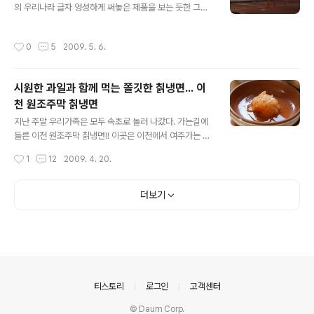
의 우리나라 글자 엉성하게 써놓은 제품을 보는 듯한 그런
좋은 것 같다.. 아버님의 손으로 사진찍기 포스~ 사진찍는
기분이 들 때가 있다. 이번에도 지나가다가 보았던 Whysk
대상은 당연히 진웅군.. 아버님도 참 기분이 좋았던듯... 막
y... "왜 하늘은~" 의 노래 가사도 아닌 것이 참 절묘한 오타
상 노블차이나에서 맛난 점심을 먹었으나 사진에 담지는
작성시간
0
5
2009. 5. 6.
라고 봐야 하나... 그래도 혹여나 지나가는 외국인 들이 볼
못했다. 내가 진웅이를 먹여주는 역할을 맡았기 때문... 그
때는 피식~ 웃으면서 지나가겠지? 적어도 우리나라 말이
래도 참 맛난 점심을..
아닌 다른 나라 말을 간판 같은데 써 놓을 때는 사전이라도
시원한 과일과 함께 먹는 쫄깃한 칡냉면... 이
한번 찾아보고 썼으면 하는 씁쓸한 생각이 든다...
천 원조주막 칡냉면
글 내용
지난 주말 우리가족은 모두 속초로 놀러 나갔다. 가는길에
들른 이천 원조주막 칡냉면!! 이곳은 이천에서 여주가는 4
2번 국도변에서 안쪽으로 살짝 들어가는 길에 있다. 일단
작성시간
1
12
2009. 4. 20.
구글을 통해 본 위치!! 크게 보기 다음 지도에서도 한번 보
자!! 지도를 클릭하시면 위치정보를 확인하실 수 있습니다.
간판이 보인다~ 위에 보이는 전화번호로 검색해도 나이스
더보기
하게 잘된다.. 문제는 사람이 많은 관계로 점심시간에는 가
서 좀 기다려야 한다는 거.. 자다 일어난 진웅이와 와이프
한컷!! 이제 들어간다~!! 냉면집!! 번호는 17번... 번호표 받
구선 20분을 기다려서 들어갔다. 냉면 하나 먹기에는 정말
오래 걸리는... 드디어 나왔다.. 솔직히 나오자 마자 한 컷 찍
어야 하는데 너무 오래 기다린지라 먹어보겠다구 휘휘~ 젓
의안내
티스토리
로그인
고객센터
구선 ..
© Daum Corp.