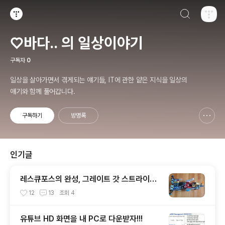
검색하기
티스토리
♡바다.. 의 일상이야기
구독자
0
일상을 살아가면서 겪게되는 얘기들, IT에 관한 얕은 지식을 일상의
얘기와 함께 풀어갑니다.
구독하기
방명록
신고하기 레이어
열기
인기글
레스큐포스의 완성, 그레이트 갓 스트라이
커!!!
12
13
조회
4
유튜브 HD 화면을 내 PC로 다운받자!!!